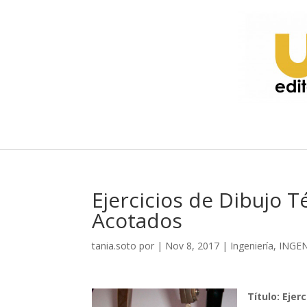
Ejercicios de Dibujo T
Acotados
tania.soto
por
|
Nov 8, 2017
|
Ingeniería
,
INGEN
Título: Ejer