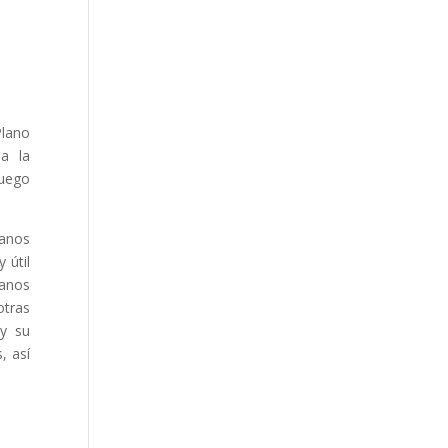
Plano
la la
luego
lanos
 útil
lanos
otras
 y su
, así