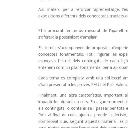
Així mateix, per a reforçar l’aprenentatge, l’
exposicions diferents dels coneceptes tractats
S’ha procurat fer un ús mesurat de l’aparell m
s’ofereix la possibilitat d’ampliar.
Els temes s’acompanyen de propostes d’experiè
conceptes fonamentals. Tot i figurar les experi
avançava l’estudi dels continguts de cada lli
entenem com un pilar fonamental per a apropar-
Cada tema es completa amb una col·lecció ampla
s’han presentat a les proves PAU del País Valenci
Finalment, una altra caraterística, important 
impartir-los durant un curs. En algun moment, t
els continguts, o contenir-se i passar per tots
PAU al final de curs, ajuda a prende la decisió, 
comprovat que, seguint aquests material, es pod
grup poden permetre l’ampliació dels continguts, 