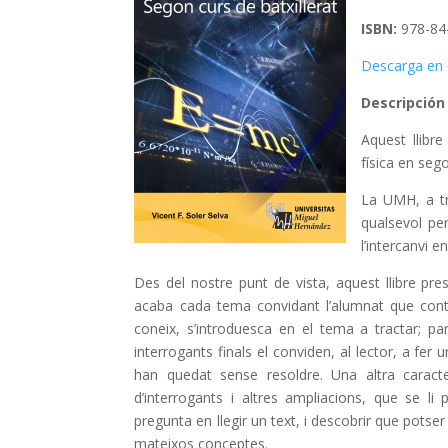
ISBN:
978-84
Descarga en 
Descripción
Aquest llibre
física en sego
La UMH, a tr
qualsevol per
l’intercanvi e
Des del nostre punt de vista, aquest llibre prese
acaba cada tema convidant l’alumnat que conte
coneix, s’introduesca en el tema a tractar; par
interrogants finals el conviden, al lector, a fer
han quedat sense resoldre. Una altra caract
d’interrogants i altres ampliacions, que se li 
pregunta en llegir un text, i descobrir que potser
mateixos conceptes.