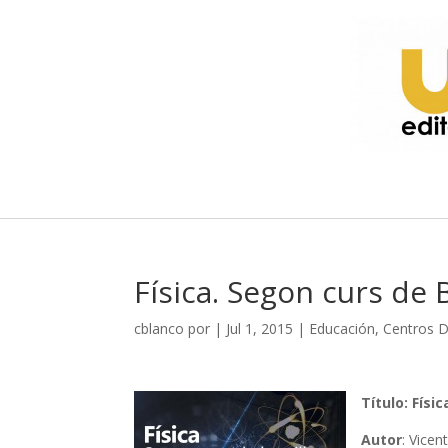
Física. Segon curs de B
cblanco
por
|
Jul 1, 2015
|
Educación, Centros 
Título: Físi
Autor
: Vicen