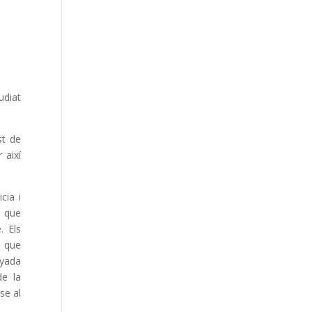
udiat
st de
 així
cia i
ò que
. Els
s que
nyada
de la
se al