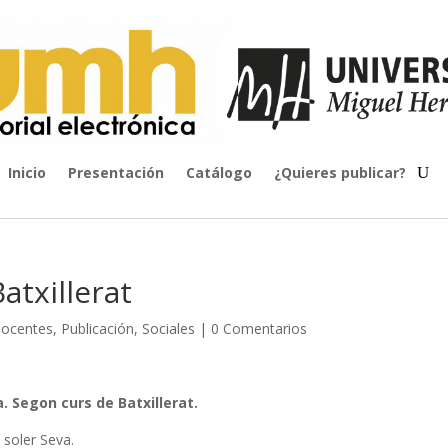
Inicio
Presentación
Catálogo
¿Quieres publicar?
atxillerat
Docentes
,
Publicación
,
Sociales
|
0 Comentarios
ca. Segon curs de Batxillerat.
t soler Seva.