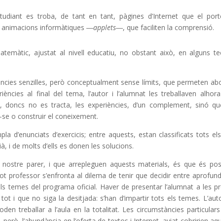
estudiant es troba, de tant en tant, pàgines d’Internet que el por
 o animacions informàtiques ―
applets
―, que faciliten la comprensió.
atemàtic, ajustat al nivell educatiu, no obstant això, en alguns t
ncies senzilles, però conceptualment sense límits, que permeten ab
ències al final del tema, l’autor i l’alumnat les treballaven alhor
çó, doncs no es tracta, les experiències, d’un complement, sinó q
se o construir el coneixement.
 d’enunciats d’exercicis; entre aquests, estan classificats tots el
à, i de molts d’ells es donen les solucions.
al nostre parer, i que arrepleguen aquests materials, és que és pos
ot professor s’enfronta al dilema de tenir que decidir entre aprofund
 els temes del programa oficial. Haver de presentar l’alumnat a les p
tot i que no siga la desitjada: s’han d’impartir tots els temes. L’aut
en treballar a l’aula en la totalitat. Les circumstàncies particulars
però, l’abundància en l’oferta de textos i Internet, aviat cobririen aq