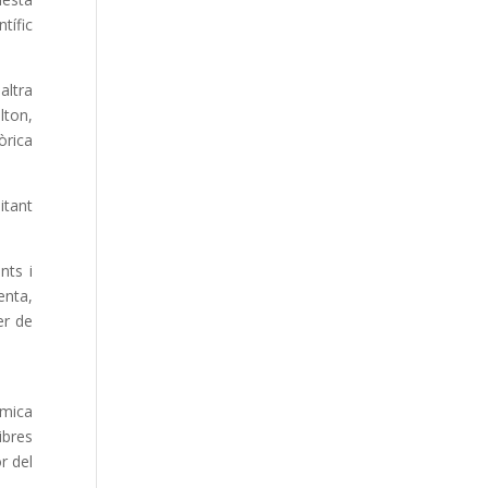
tífic
altra
lton,
òrica
itant
nts i
enta,
er de
ímica
ibres
r del