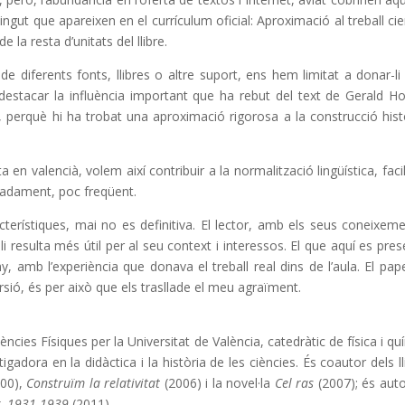
ngut que apareixen en el currículum oficial: Aproximació al treball cien
de la resta d’unitats del llibre.
de diferents fonts, llibres o altre suport, ens hem limitat a donar-li 
destacar la influència important que ha rebut del text de Gerald Ho
, perquè hi ha trobat una aproximació rigorosa a la construcció hist
 en valencià, volem així contribuir a la normalització lingüística, facil
radament, poc freqüent.
cterístiques, mai no es definitiva. El lector, amb els seus coneixeme
li resulta més útil per al seu context i interessos. El que aquí es pres
ny, amb l’experiència que donava el treball real dins de l’aula. El pap
ersió, és per això que els trasllade el meu agraïment.
iències Físiques per la Universitat de València, catedràtic de física i qu
igadora en la didàctica i la història de les ciències. És coautor dels ll
00),
Construïm la relativitat
(2006) i la novel·la
Cel ras
(2007); és auto
x, 1931-1939
(2011).