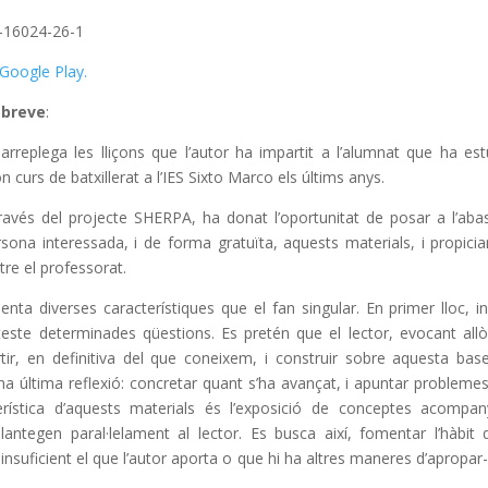
-16024-26-1
Google Play.
 breve
:
 arreplega les lliçons que l’autor ha impartit a l’alumnat que ha est
n curs de batxillerat a l’IES Sixto Marco els últims anys.
avés del projecte SHERPA, ha donat l’oportunitat de posar a l’aba
sona interessada, i de forma gratuïta, aquests materials, i propiciar
ntre el professorat.
nta diverses característiques que el fan singular. En primer lloc, ini
ste determinades qüestions. Es pretén que el lector, evocant all
tir, en definitiva del que coneixem, i construir sobre aquesta base
 una última reflexió: concretar quant s’ha avançat, i apuntar probleme
erística d’aquests materials és l’exposició de conceptes acompa
plantegen paral·lelament al lector. Es busca així, fomentar l’hàbit 
 insuficient el que l’autor aporta o que hi ha altres maneres d’apropar-