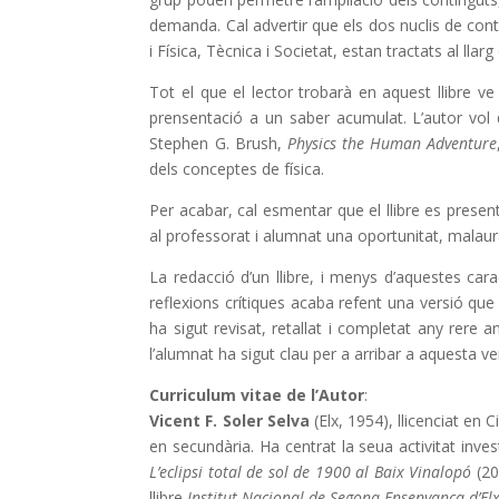
demanda. Cal advertir que els dos nuclis de conti
i Física, Tècnica i Societat, estan tractats al llarg 
Tot el que el lector trobarà en aquest llibre ve 
prensentació a un saber acumulat. L’autor vol 
Stephen G. Brush,
Physics the Human Adventure
dels conceptes de física.
Per acabar, cal esmentar que el llibre es presenta
al professorat i alumnat una oportunitat, malau
La redacció d’un llibre, i menys d’aquestes cara
reflexions crítiques acaba refent una versió que 
ha sigut revisat, retallat i completat any rere a
l’alumnat ha sigut clau per a arribar a aquesta v
Curriculum vitae de l’Autor
:
Vicent F. Soler Selva
(Elx, 1954), llicenciat en C
en secundària. Ha centrat la seua activitat invest
L’eclipsi total de sol de 1900 al Baix Vinalopó
(20
llibre
Institut Nacional de Segona Ensenyança d’El