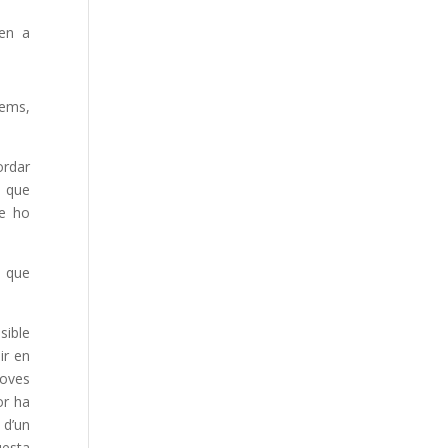
ten a
eems,
ordar
a que
ue ho
s que
sible
ir en
roves
or ha
 d’un
uesta