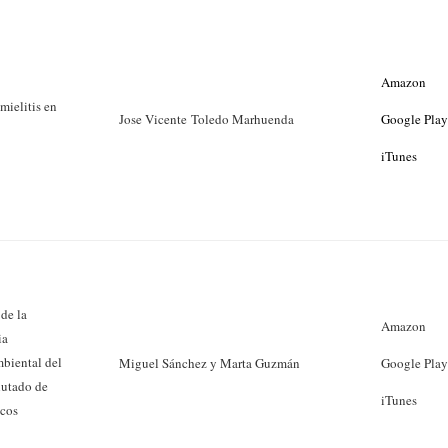
Amazon
mielitis en
Jose Vicente Toledo Marhuenda
Google Pla
iTunes
 de la
Amazon
ia
biental del
Miguel Sánchez y Marta Guzmán
Google Pla
utado de
iTunes
cos