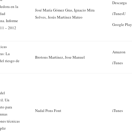
Descarga
edora en la
José María Gómez Gras, Ignacio Mira
dad
iTunesU
Solves, Jesús Martínez Mateo
na. Informe
Google Pla
11 – 2012
icas
Amazon
ras: La
Brotons Martínez, Jose Manuel
del riesgo de
iTunes
 del
il. Un
nto para
Nadal Pons Font
iTunes
. unas
nes técnicas
plir