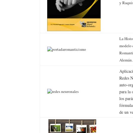
y Raqui
La Hist
modelo 
Romant
Alemán.
Aplicac
Redes N
auto-or
para la
los par
fórmula
de un v