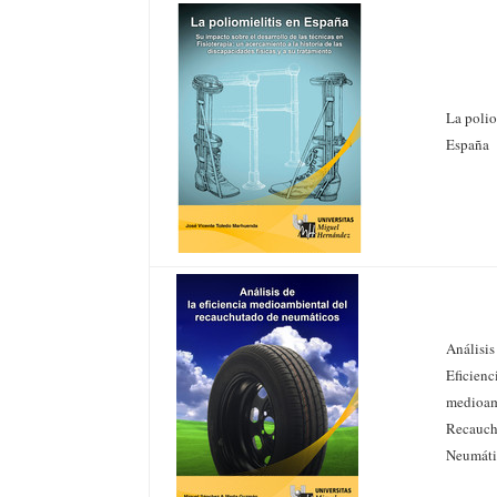
La polio
España
Análisis
Eficienc
medioam
Recauch
Neumáti