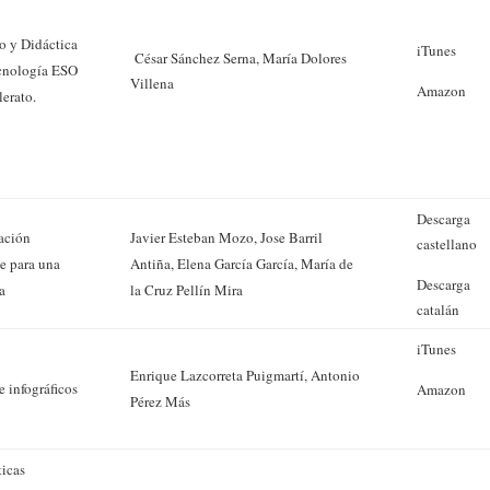
o y Didáctica
iTunes
César Sánchez Serna, María Dolores
ecnología ESO
Villena
Amazon
lerato.
Descarga
ación
Javier Esteban Mozo, Jose Barril
castellano
e para una
Antiña, Elena García García, María de
Descarga
a
la Cruz Pellín Mira
catalán
iTunes
Enrique Lazcorreta Puigmartí, Antonio
 infográficos
Amazon
Pérez Más
icas