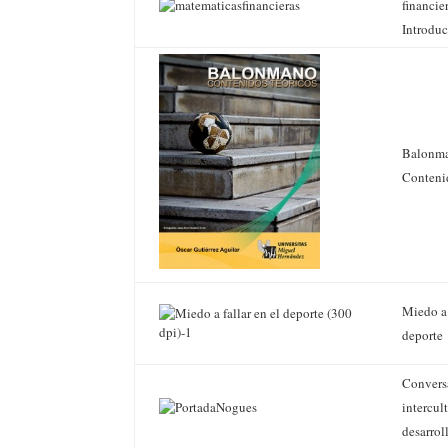
financie
Introduc
Balonm
Contenid
Miedo a 
deporte
Convers
intercul
desarro