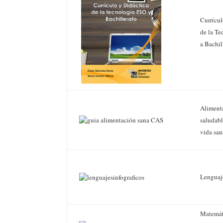
Currícul
de la T
a Bachil
Aliment
saludabl
vida san
Lenguaje
Matemát