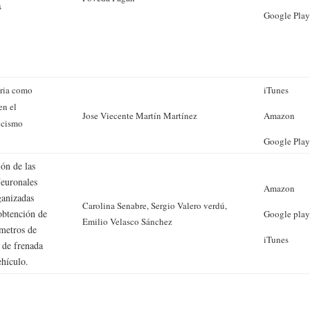
s
Google Pla
oria como
iTunes
en el
Jose Viecente Martín Martínez
Amazon
icismo
Google Pla
ión de las
euronales
Amazon
ganizadas
Carolina Senabre, Sergio Valero verdú,
 obtención de
Google pla
Emilio Velasco Sánchez
ámetros de
iTunes
 de frenada
ehículo.