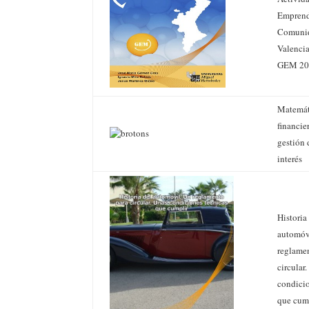
Emprend
Comuni
Valencia
GEM 20
Matemát
financie
gestión 
interés
Historia
automóv
reglame
circular
condicio
que cum