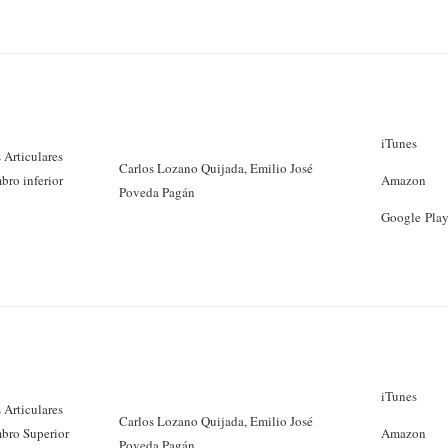
iTunes
 Articulares
Carlos Lozano Quijada, Emilio José
bro inferior
Amazon
Poveda Pagán
Google Pla
iTunes
 Articulares
Carlos Lozano Quijada, Emilio José
bro Superior
Amazon
Poveda Pagán