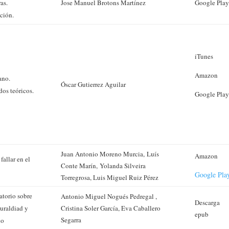
ras.
Jose Manuel Brotons Martínez
Google Pla
ción.
iTunes
Amazon
ano.
Óscar Gutierrez Aguilar
os teóricos.
Google Pla
Juan Antonio Moreno Murcia, Luís
Amazon
fallar en el
Conte Marín, Yolanda Silveira
Google Pla
Torregrosa, Luis Miguel Ruiz Pérez
atorio sobre
Antonio Miguel Nogués Pedregal ,
Descarga
turaldiad y
Cristina Soler García, Eva Caballero
epub
Segarra
llo