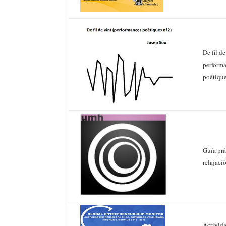
De fil de
perform
poètique
Guía prá
relajaci
Activid