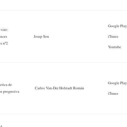
Google Pla
 vint:
ances
Josep Sou
iTunes
s nº2
Youtube
Google Pla
ctica de
Carlos Van-Der Hofstadt Román
ón progresiva
iTunes
ad